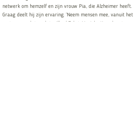
netwerk om hemzelf en zijn vrouw Pia, die Alzheimer heeft.
Graag deelt hij zijn ervaring. ‘Neem mensen mee, vanuit het
vertrouwen dat ze dat willen.’ Tekst: Marieke Kessel met
aanvullingen van Tom Tom Schram is net terug van een
vakantie met…
oktober 14, 2020