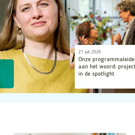
e
n
b
e
p
e
21 juli 2026
r
Onze programmaleide
aan het woord: projec
k
in de spotlight
i
n
g