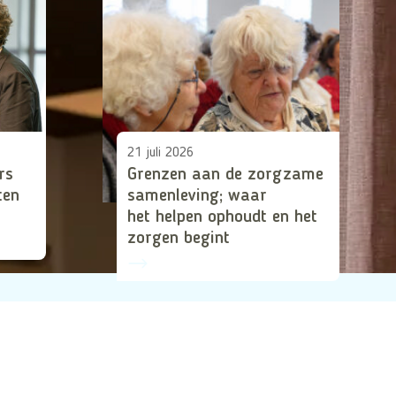
e
n
n
s
t
c
h
h
e
a
i
a
21 juli 2026
d
rs
Grenzen aan de zorgzame
r
ten
samenleving; waar
i
s
het helpen ophoudt en het
n
e
zorgen begint
d
t
e
i
s
j
u
d
p
e
e
n