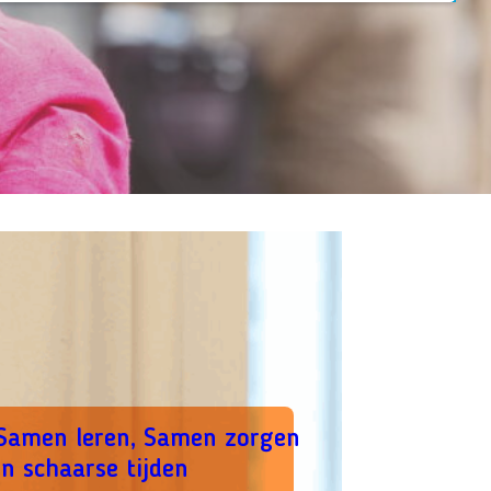
:
verder
S
a
m
e
n
Samen leren, Samen zorgen
l
in schaarse tijden
e