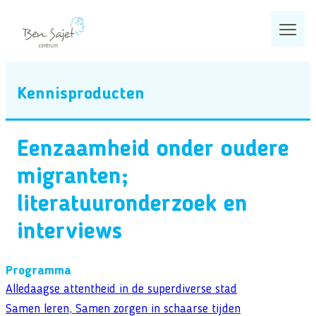
Ga
naar
de
inhoud
Home
Kennisproducten
Wat we doen
Eenzaamheid onder oudere
Programma’s
migranten;
Zoeken
Projecten
Zoeken
literatuuronderzoek en
Kennisproducten
Veelgezochte pagina’s
interviews
Actueel
Programma
Over ons
Alledaagse attentheid in de superdiverse stad
Samen leren, Samen zorgen in schaarse tijden