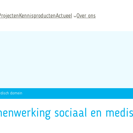
Projecten
Kennisproducten
Actueel
Over ons
edisch domein
Veelgezochte pagina’s
enwerking sociaal en medi