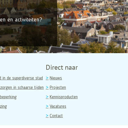
en en activiteiten?
Direct naar
d in de superdiverse stad
Nieuws
zorgen in schaarse tijden
Projecten
beperking
Kennisproducten
zing
Vacatures
Contact