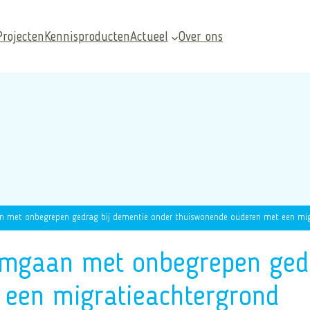
Projecten
Kennisproducten
Actueel
Over ons
 met onbegrepen gedrag bij dementie onder thuiswonende ouderen met een mig
Veelgezochte pagina’s
Omgaan met onbegrepen gedr
een migratieachtergrond