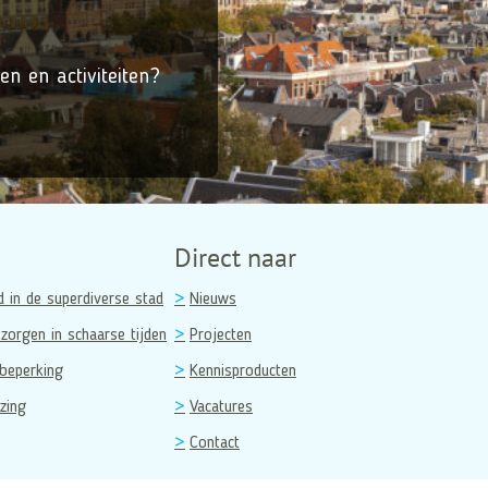
en en activiteiten?
Direct naar
d in de superdiverse stad
Nieuws
zorgen in schaarse tijden
Projecten
beperking
Kennisproducten
zing
Vacatures
Contact