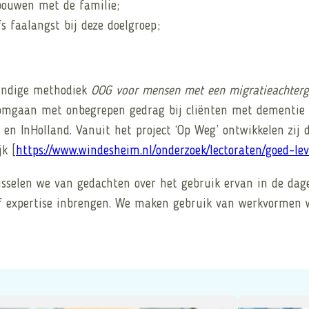
 bouwen met de familie;
s faalangst bij deze doelgroep;
kundige methodiek
OOG voor mensen met een migratieachterg
omgaan met onbegrepen gedrag bij cliënten met dementie e
en InHolland. Vanuit het project ‘Op Weg’ ontwikkelen zij
jk [
https://www.windesheim.nl/onderzoek/lectoraten/goed-l
sselen we van gedachten over het gebruik ervan in de dagel
f expertise inbrengen. We maken gebruik van werkvormen w