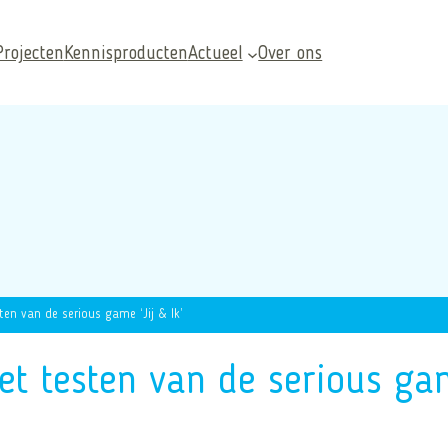
Projecten
Kennisproducten
Actueel
Over ons
en van de serious game ‘Jij & Ik’
Veelgezochte pagina’s
t testen van de serious game