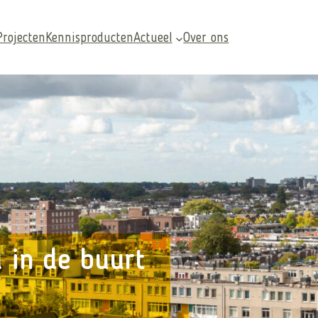
Projecten
Kennisproducten
Actueel
Over ons
Veelgezochte pagina’s
d in de buurt