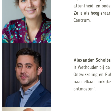
attentheid’ en onde
Ze is als hoogleraa
Centrum.
Alexander Scholte
Is Wethouder bij d
Ontwikkeling en Pu
naar elkaar omkijk
ontmoeten”.