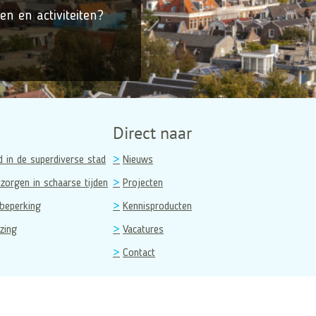
en en activiteiten?
Direct naar
d in de superdiverse stad
Nieuws
zorgen in schaarse tijden
Projecten
beperking
Kennisproducten
zing
Vacatures
Contact