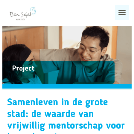
Ga
naar
de
inhoud
Home
Wat we doen
Programma’s
Project
Zoeken
Projecten
Zoeken
Kennisproducten
Veelgezochte pagina’s
Samenleven in de grote
Actueel
stad: de waarde van
Over ons
vrijwillig mentorschap voor