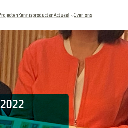
Projecten
Kennisproducten
Actueel
Over ons
Veelgezochte pagina’s
 2022