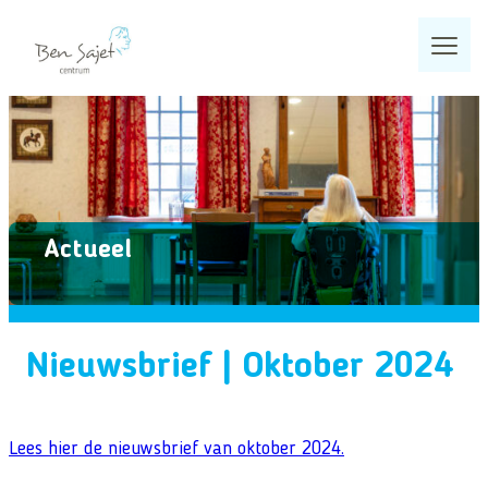
Ga
naar
de
inhoud
Home
Wat we doen
Programma’s
Actueel
Zoeken
Projecten
Zoeken
Kennisproducten
Veelgezochte pagina’s
Nieuwsbrief | Oktober 2024
Actueel
Over ons
Lees hier de nieuwsbrief van oktober 2024.