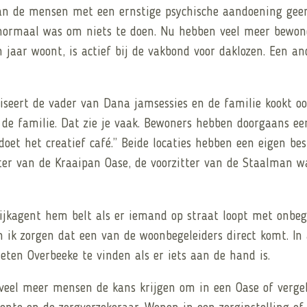
 van de mensen met een ernstige psychische aandoening gee
k normaal was om niets te doen. Nu hebben veel meer bewone
 jaar woont, is actief bij de vakbond voor daklozen. Een an
niseert de vader van Dana jamsessies en de familie kookt 
in de familie. Dat zie je vaak. Bewoners hebben doorgaans e
oet het creatief café.” Beide locaties hebben een eigen bes
ter van de Kraaipan Oase, de voorzitter van de Staalman 
ijkagent hem belt als er iemand op straat loopt met onbegr
 ik zorgen dat een van de woonbegeleiders direct komt. In
ten Overbeeke te vinden als er iets aan de hand is.
veel meer mensen de kans krijgen om in een Oase of vergeli