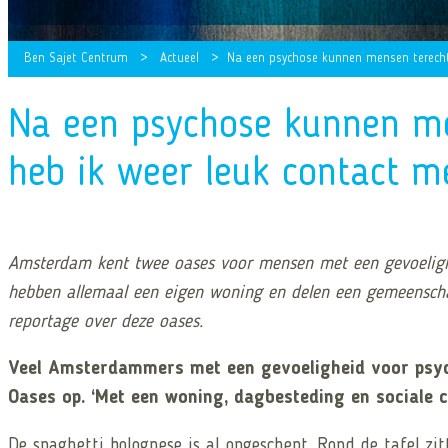
Ben Sajet Centrum
>
Actueel
>
Na een psychose kunnen mensen terecht 
Na een psychose kunnen men
heb ik weer leuk contact me
Amsterdam kent twee oases voor mensen met een gevoeligh
hebben allemaal een eigen woning en delen een gemeenschap
reportage over deze oases.
Veel Amsterdammers met een gevoeligheid voor psycho
Oases op. ‘Met een woning, dagbesteding en sociale c
De spaghetti bolognese is al opgeschept. Rond de tafel 