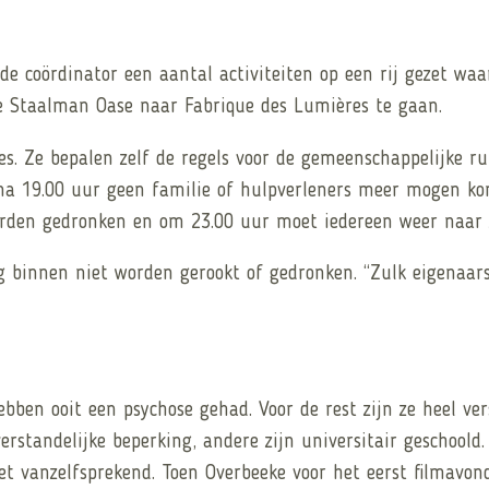
e coördinator een aantal activiteiten op een rij gezet wa
 Staalman Oase naar Fabrique des Lumières te gaan.
s. Ze bepalen zelf de regels voor de gemeenschappelijke ru
na 19.00 uur geen familie of hulpverleners meer mogen ko
rden gedronken en om 23.00 uur moet iedereen weer naar z
binnen niet worden gerookt of gedronken. “Zulk eigenaarsc
ben ooit een psychose gehad. Voor de rest zijn ze heel ver
erstandelijke beperking, andere zijn universitair geschool
vanzelfsprekend. Toen Overbeeke voor het eerst filmavondj