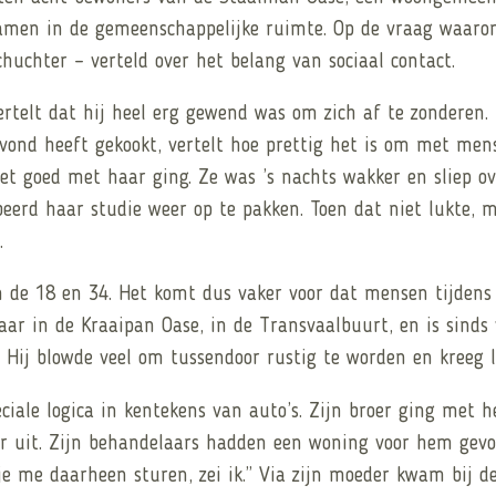
amen in de gemeenschappelijke ruimte. Op de vraag waarom 
huchter – verteld over het belang van sociaal contact.
ertelt dat hij heel erg gewend was om zich af te zonderen
avond heeft gekookt, vertelt hoe prettig het is om met me
et goed met haar ging. Ze was ’s nachts wakker en sliep ove
eerd haar studie weer op te pakken. Toen dat niet lukte, 
.
n de 18 en 34. Het komt dus vaker voor dat mensen tijdens 
jaar in de Kraaipan Oase, in de Transvaalbuurt, en is sinds
. Hij blowde veel om tussendoor rustig te worden en kreeg 
iale logica in kentekens van auto’s. Zijn broer ging met h
 uit. Zijn behandelaars hadden een woning voor hem gevonde
je me daarheen sturen, zei ik.” Via zijn moeder kwam bij d