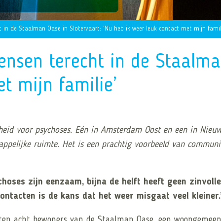
in de Staalman Oase in Slotervaart: ‘Nu heb ik weer leuk contact met mijn famil
sen terecht in de Staalman
t mijn familie’
eid voor psychoses. Eén in Amsterdam Oost en een in Nieuw
pelijke ruimte. Het is een prachtig voorbeeld van community
ses zijn eenzaam, bijna de helft heeft geen zinvolle
ontacten is de kans dat het weer misgaat veel kleiner.
zitten acht bewoners van de Staalman Oase, een woongemeen