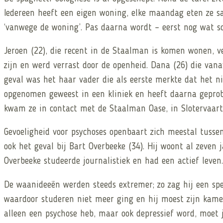
Iedereen heeft een eigen woning, elke maandag eten ze s
‘vanwege de woning’. Pas daarna wordt – eerst nog wat sc
Jeroen (22), die recent in de Staalman is komen wonen, v
zijn en werd verrast door de openheid. Dana (26) die van
geval was het haar vader die als eerste merkte dat het ni
opgenomen geweest in een kliniek en heeft daarna geprob
kwam ze in contact met de Staalman Oase, in Slotervaart
Gevoeligheid voor psychoses openbaart zich meestal tusse
ook het geval bij Bart Overbeeke (34). Hij woont al zeven 
Overbeeke studeerde journalistiek en had een actief leven
De waanideeën werden steeds extremer; zo zag hij een spec
waardoor studeren niet meer ging en hij moest zijn kamer
alleen een psychose heb, maar ook depressief word, moet 