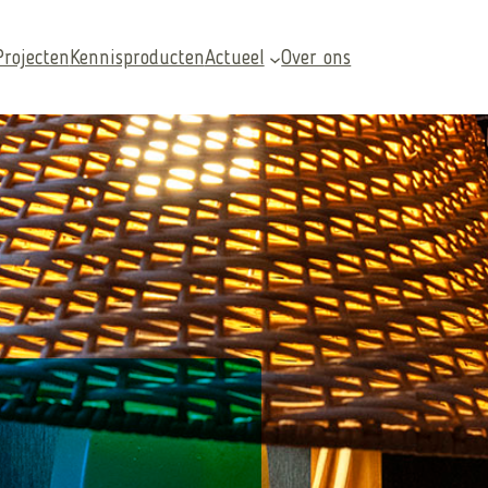
Projecten
Kennisproducten
Actueel
Over ons
Veelgezochte pagina’s