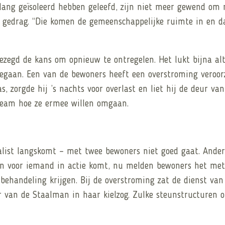
l lang geïsoleerd hebben geleefd, zijn niet meer gewend om
gedrag. “Die komen de gemeenschappelijke ruimte in en da
gezegd de kans om opnieuw te ontregelen. Het lukt bijna a
egaan. Een van de bewoners heeft een overstroming veroorz
 zorgde hij ’s nachts voor overlast en liet hij de deur v
team hoe ze ermee willen omgaan.
alist langskomt – met twee bewoners niet goed gaat. Ander
n voor iemand in actie komt, nu melden bewoners het met
a behandeling krijgen. Bij de overstroming zat de dienst 
r van de Staalman in haar kielzog. Zulke steunstructuren 