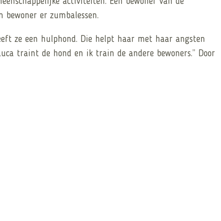
emeenschappelijke activiteiten. Een bewoner van de
en bewoner er zumbalessen.
eeft ze een hulphond. Die helpt haar met haar angsten
uca traint de hond en ik train de andere bewoners.” Door