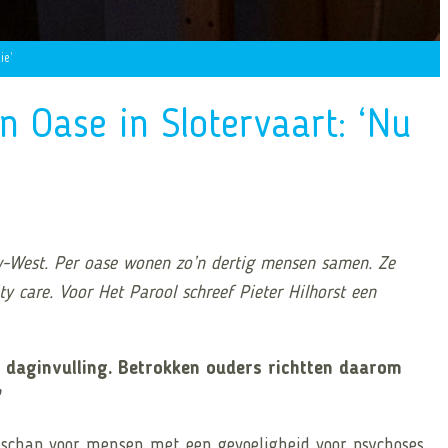
ie’
 Oase in Slotervaart: ‘Nu
-West. Per oase wonen zo’n dertig mensen samen. Ze
 care. Voor Het Parool schreef Pieter Hilhorst een
 daginvulling. Betrokken ouders richtten daarom
’
schap voor mensen met een gevoeligheid voor psychoses.