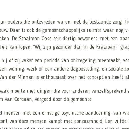
f van ouders die ontevreden waren met de bestaande zorg. T
uw. Daar is ook de gemeenschappelijke ruimte waar nog vi
s roken. De Staalman Oase telt dertig bewoners, met een ap
ffels kan lopen. “Wij zijn gezonder dan in de Kraaipan,” gr
 hij of zij vaker een periode van ontregeling meemaakt, ve
een woning, werk of een andere dagbesteding, en sociale co
” Van der Minnen is enthousiast over het concept en heeft 
aak moeite met dingen die voor anderen vanzelfsprekend zi
am van Cordaan, vergoed door de gemeente.
nd mensen met een ernstige psychische aandoening, van wie
procent van deze mensen kampt met eenzaamheid. Een vijfd