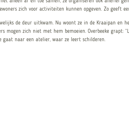
 niet alleen af en toe samen, ze organiseren ook allerlei g
woners zich voor activiteiten kunnen opgeven. Zo geeft e
uwelijks de deur uitkwam. Nu woont ze in de Kraaipan en h
ers mogen zich niet met hem bemoeien. Overbeeke grapt: “L
gaat naar een atelier, waar ze leert schilderen.