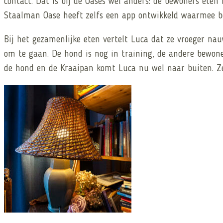
contact. Dat is bij de Oases wel anders: de bewoners eten
Staalman Oase heeft zelfs een app ontwikkeld waarmee be
Bij het gezamenlijke eten vertelt Luca dat ze vroeger na
om te gaan. De hond is nog in training, de andere bewon
de hond en de Kraaipan komt Luca nu wel naar buiten. Ze 