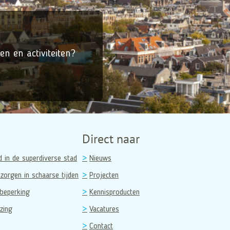
en en activiteiten?
Direct naar
d in de superdiverse stad
Nieuws
zorgen in schaarse tijden
Projecten
beperking
Kennisproducten
zing
Vacatures
Contact