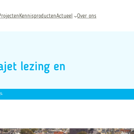
Projecten
Kennisproducten
Actueel
Over ons
jet lezing en
24
Veelgezochte pagina’s