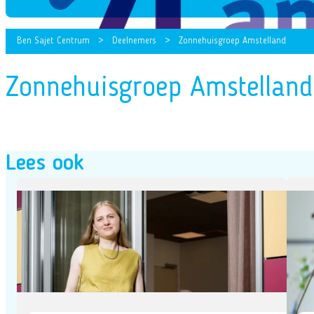
Ben Sajet Centrum
>
Deelnemers
>
Zonnehuisgroep Amstelland
Zonnehuisgroep Amstelland
Lees ook