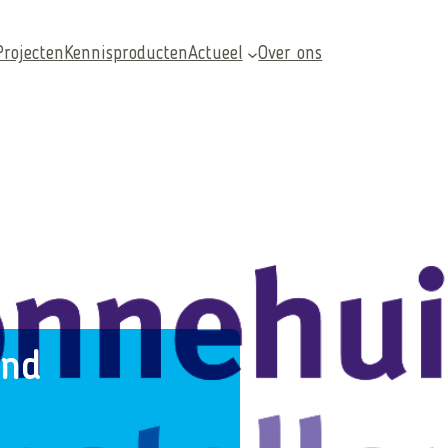
Projecten
Kennisproducten
Actueel
Over ons
Veelgezochte pagina’s
and