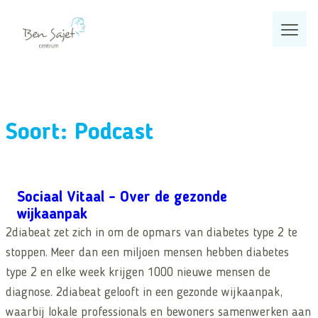
Ga
naar
de
inhoud
Home
Wat we doen
Soort:
Podcast
Programma’s
Zoeken
Projecten
Sociaal Vitaal – Over de gezonde
Zoeken
wijkaanpak
Kennisproducten
Veelgezochte pagina’s
2diabeat zet zich in om de opmars van diabetes type 2 te
Actueel
stoppen. Meer dan een miljoen mensen hebben diabetes
type 2 en elke week krijgen 1000 nieuwe mensen de
Over ons
diagnose. 2diabeat gelooft in een gezonde wijkaanpak,
waarbij lokale professionals en bewoners samenwerken aan